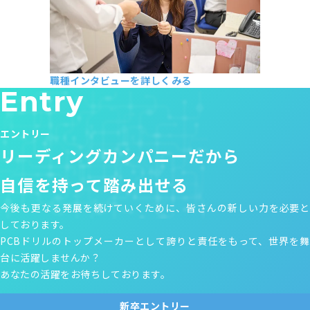
職種インタビューを詳しくみる
Entry
経理部 M・M
2022年入社
エントリー
リーディングカンパニーだから
自信を持って踏み出せる
今後も更なる発展を続けていくために、皆さんの新しい力を必要と
しております。
PCBドリルのトップメーカーとして誇りと責任をもって、世界を舞
台に活躍しませんか？
あなたの活躍をお待ちしております。
新卒エントリー