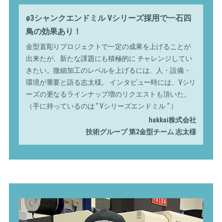
ø3シャンクエンドミル Vシリーズ採用で一石四
鳥の効果あり！
金型直彫りプロジェクトで一定の成果を上げることが
出来たが、新たな課題にも積極的に チャレンジしてい
きたい。微細加工のレベルを上げるには、人・設備・
環境が重要と語る志太様。 インタビュー時には、Vシリ
ーズの更なるラインナップ増のリクエストも頂いた。
（手に持っているのは “ Vシリーズエンドミル “ ）
hakkai株式会社
技術グループ 第2金型チーム 志太様