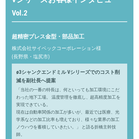
Vol.2
超精密プレス金型・部品加工
株式会社サイベックコーポレーション様
(長野県・塩尻市)
ø3シャンクエンドミル Vシリーズでのコスト削
減を副社長へ提案
「当社の一番の特長は、何といっても加工環境にこだ
わった地下工場。 温度管理を徹底し、超高精度加工を
実現できている。
現在は自動車関係の加工が多いが、最近では医療、光
学系などの加工比率も増えており、様々な業界の加工
ノウハウを蓄積していきたい。」 と語る折橋主幹技
師。