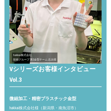
hakkai株式会社
技術グループ 第2金型チーム 志太様
Vシリーズお客様インタビュー
Vol.3
微細加工・精密プラスチック金型
hakkai株式会社様（新潟県・南魚沼市）