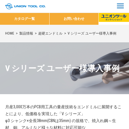
カタログ一覧
お問い合わせ
HOME
製品情報
超硬エンドミル
V シリーズ ユーザー様導入事例
V シリーズ ユーザー様導入事例
月産3,000万本のPCB用工具の量産技術をエンドミルに展開するこ
とにより、低価格を実現した「V シリーズ」
φ3 シャンク×全長38mm(CBNは35mm) の規格で、焼入れ鋼～生
材、銅、アルミなど様々な材料に対応可能な