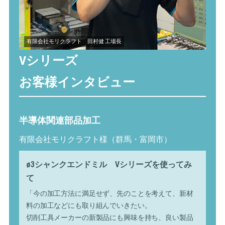
有限会社モリクラフト 田村健 工場長
Vシリーズ
お客様インタビュー
半導体関連部品加工
有限会社モリクラフト様（群馬・富岡市）
ø3シャンクエンドミル Vシリーズを使ってみ
て
「今の加工方法に満足せず、先のことを考えて、新材
料の加工などにも取り組んでいきたい。
切削工具メーカーの新製品にも興味を持ち、良い製品