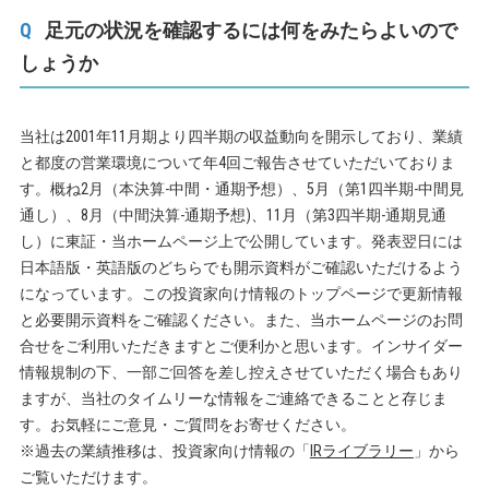
足元の状況を確認するには何をみたらよいので
しょうか
当社は2001年11月期より四半期の収益動向を開示しており、業績
と都度の営業環境について年4回ご報告させていただいておりま
す。概ね2月（本決算-中間・通期予想）、5月（第1四半期-中間見
通し）、8月（中間決算-通期予想)、11月（第3四半期-通期見通
し）に東証・当ホームページ上で公開しています。発表翌日には
日本語版・英語版のどちらでも開示資料がご確認いただけるよう
になっています。この投資家向け情報のトップページで更新情報
と必要開示資料をご確認ください。また、当ホームページのお問
合せをご利用いただきますとご便利かと思います。インサイダー
情報規制の下、一部ご回答を差し控えさせていただく場合もあり
ますが、当社のタイムリーな情報をご連絡できることと存じま
す。お気軽にご意見・ご質問をお寄せください。
※過去の業績推移は、投資家向け情報の「
IRライブラリー
」から
ご覧いただけます。