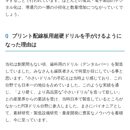
キすることで行われています。ほとんどの電気・電子製品のデジ
タル化は、導通穴の一層の小径化と数量増加につながっていくで
しょう。
プリント配線板用超硬ドリルを手がけるように
なった理由は
当社は創業間もない頃、歯科用のドリル（デンタルバー）を製造
していました。みなさんも歯医者さんで何度か目にしている事と
思います。”小さいドリル”の手応えは当時より感じており、この
分野でも日本一の地位を占めていました。このような実績を通
じ、「より硬く、より高品質な”小さいドリル”を造って欲しい」
との産業界からの要請を受け、当時日本で製造しているところが
なかったPCBドリル分野に参入しました。まさにパイオニアとし
て、素材研究・製造設備研究・量産開発に豊富なノウハウを蓄積
し、今に至っています。