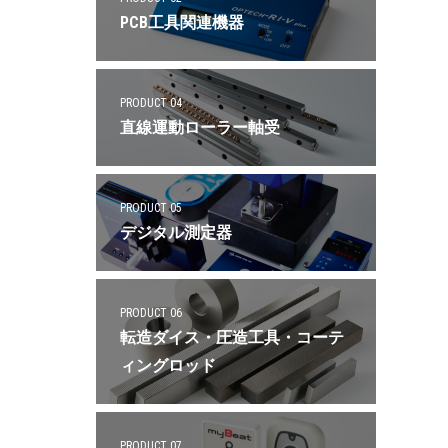
PCB工具関連機器
PRODUCT 04
直線運動ローラー軸受
PRODUCT 05
デジタル測定器
PRODUCT 06
転造ダイス・圧造工具・コーテ
ィングロッド
PRODUCT 07