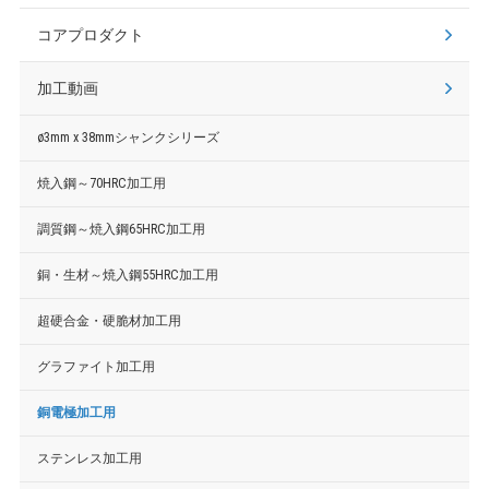
コアプロダクト
加工動画
ø3mm x 38mmシャンクシリーズ
焼入鋼～70HRC加工用
調質鋼～焼入鋼65HRC加工用
銅・生材～焼入鋼55HRC加工用
超硬合金・硬脆材加工用
グラファイト加工用
銅電極加工用
ステンレス加工用