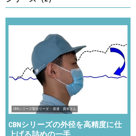
CBNシリーズ製造リーダ－ 渡邊 貴幸さん
CBNシリーズの外径を高精度に
仕
上げる詰めの一手