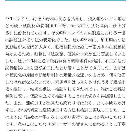
CBNエンドミルはその母材の硬さを活かし、焼入鋼やハイス鋼な
どの硬い被削材の切削加工（数μｍの加工寸法公差内に仕上げ
る）に使われています。そのCBNエンドミルの製造における一番
の課題は外径寸法の安定化でした。硬いCBN材は、加工時の寸法
変動幅が太径ほど大きく、砥石損耗のために一定方向への変動傾
向があるため、頻繫に寸法調整、確認の手間が生じ苦慮していま
した。硬いCBN材に適す砥石開発と研削条件の検討、加工方法の
試行錯誤により連続加工にたどり着くことができました。まずは
外径変化の原因や超硬研削との定量的な違いをまとめ、何を改善
しなければならないのか、問題点をはっきりさせたうえで達成手
段を検討し、結果の仮説～検証をしてきたのです。私はこの難題
解決に際し、仮説を立てて検証することの大切さを再認識しまし
た。また、連続加工が出来たら終わりではなく、より手間をかけ
ずに、かつ高精度に連続加工する方法も検討し実現しました。こ
のように『
詰めの一手
』をしっかり実行することが私のこだわり
です。私のこのこだわりがユーザーの皆さんに伝わるように丁寧
に造り続けます。