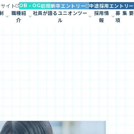
トサイト
・
訪問
新卒エントリー
中途採用エントリー
OB
OG
制
職種紹
社員が語るユニオンツー
採用情
募集要
介
ル
報
項