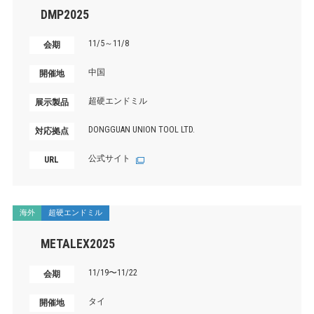
DMP2025
11/5～11/8
会期
中国
開催地
超硬エンドミル
展示製品
DONGGUAN UNION TOOL LTD.
対応拠点
公式サイト
URL
海外
超硬エンドミル
METALEX2025
11/19〜11/22
会期
タイ
開催地