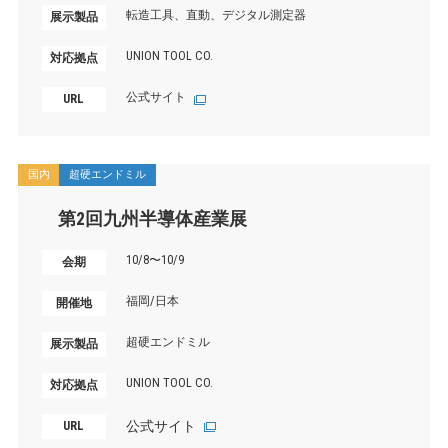
転造工具、直動、デジタル測定器
展示製品
UNION TOOL CO.
対応拠点
公式サイト
URL
国内
超硬エンドミル
第2回九州半導体産業展
10/8〜10/9
会期
福岡/日本
開催地
超硬エンドミル
展示製品
UNION TOOL CO.
対応拠点
公式サイト
URL