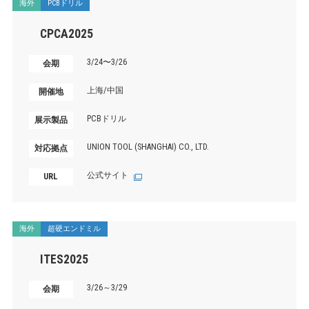
海外
PCBドリル
CPCA2025
3/24〜3/26
会期
上海/中国
開催地
PCBドリル
展示製品
UNION TOOL (SHANGHAI) CO., LTD.
対応拠点
公式サイト
URL
海外
超硬エンドミル
ITES2025
3/26～3/29
会期