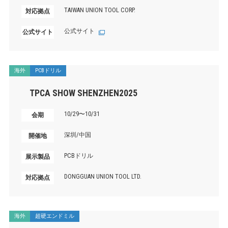
TAIWAN UNION TOOL CORP.
対応拠点
公式サイト
公式サイト
海外
PCBドリル
TPCA SHOW SHENZHEN2025
10/29〜10/31
会期
深圳/中国
開催地
PCBドリル
展示製品
DONGGUAN UNION TOOL LTD.
対応拠点
海外
超硬エンドミル