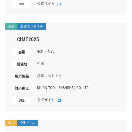
公式サイト
URL
海外
超硬エンドミル
CIMT2025
4/21～4/26
会期
中国
開催地
超硬エンドミル
展示製品
UNION TOOL (SHANGHAI) CO., LTD.
対応拠点
公式サイト
URL
国内
PCBドリル