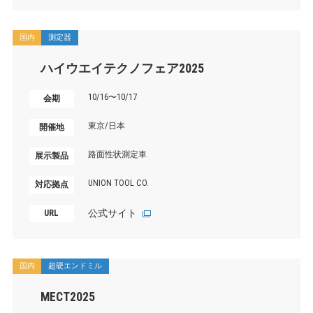
国内
測定器
ハイウエイテクノフェア2025
10/16〜10/17
会期
東京/日本
開催地
路面性状測定車
展示製品
UNION TOOL CO.
対応拠点
公式サイト
URL
国内
超硬エンドミル
MECT2025