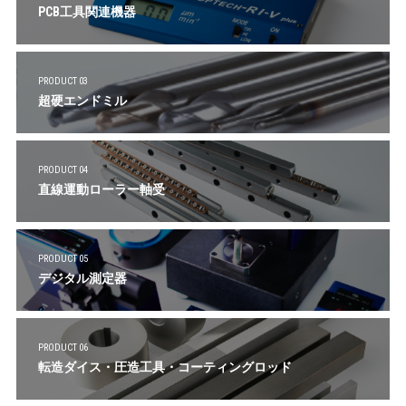
PCB工具関連機器
PRODUCT 03
超硬エンドミル
PRODUCT 04
直線運動ローラー軸受
PRODUCT 05
デジタル測定器
PRODUCT 06
転造ダイス・圧造工具・コーティングロッド