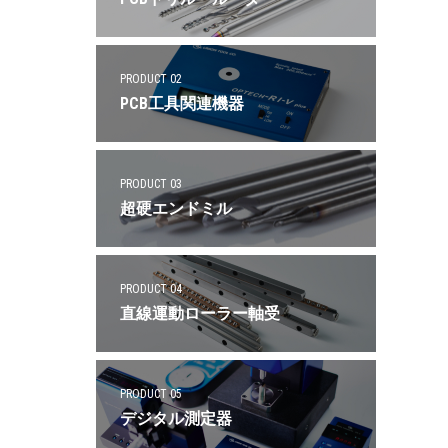
PRODUCT 02
PCB工具関連機器
PRODUCT 03
超硬エンドミル
PRODUCT 04
直線運動ローラー軸受
PRODUCT 05
デジタル測定器