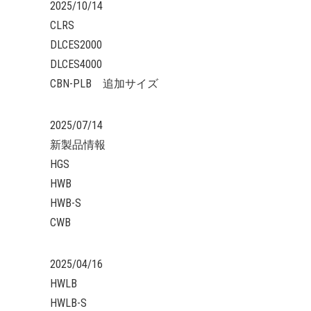
2025/10/14
CLRS
DLCES2000
DLCES4000
CBN-PLB 追加サイズ
2025/07/14
新製品情報
HGS
HWB
HWB-S
CWB
2025/04/16
HWLB
HWLB-S