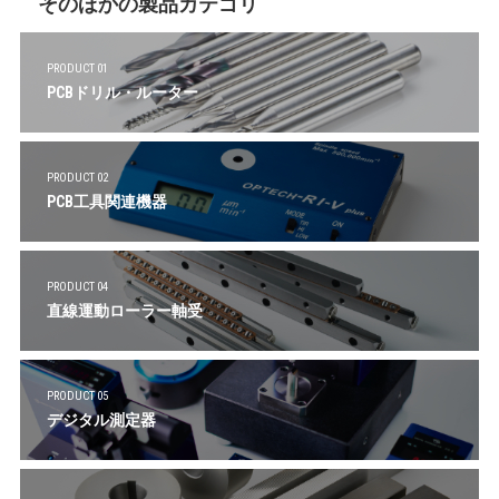
そのほかの製品カテゴリ
PRODUCT 01
PCBドリル・ルーター
PRODUCT 02
PCB工具関連機器
PRODUCT 04
直線運動ローラー軸受
PRODUCT 05
デジタル測定器