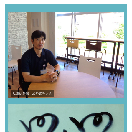
見附総務課 加㔟 広明さん