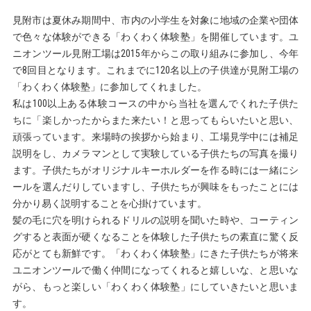
見附市は夏休み期間中、市内の小学生を対象に地域の企業や団体
で色々な体験ができる「わくわく体験塾」を開催しています。ユ
ニオンツール見附工場は2015年からこの取り組みに参加し、今年
で8回目となります。これまでに120名以上の子供達が見附工場の
「わくわく体験塾」に参加してくれました。
私は100以上ある体験コースの中から当社を選んでくれた子供た
ちに「楽しかったからまた来たい！と思ってもらいたいと思い、
頑張っています。来場時の挨拶から始まり、工場見学中には補足
説明をし、カメラマンとして実験している子供たちの写真を撮り
ます。子供たちがオリジナルキーホルダーを作る時には一緒にシ
ールを選んだりしていますし、子供たちが興味をもったことには
分かり易く説明することを心掛けています。
髪の毛に穴を明けられるドリルの説明を聞いた時や、コーティン
グすると表面が硬くなることを体験した子供たちの素直に驚く反
応がとても新鮮です。「わくわく体験塾」にきた子供たちが将来
ユニオンツールで働く仲間になってくれると嬉しいな、と思いな
がら、もっと楽しい「わくわく体験塾」にしていきたいと思いま
す。