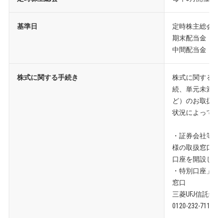
基準日
定時株主総会 
期末配当金 1
中間配当金 0
株式に関する手続き
株式に関する
続、単元未満
ど）のお取扱
状況によって
・証券会社等
様の取扱窓口
口座を開設し
・特別口座」
窓口
三菱UFJ信託
0120-232-7