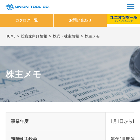
カタログ一覧
お問い合わせ
HOME
投資家向け情報
株式・株主情報
株主メモ
株主メモ
事業年度
1月1日から12
定時株主総会
毎年3月開催