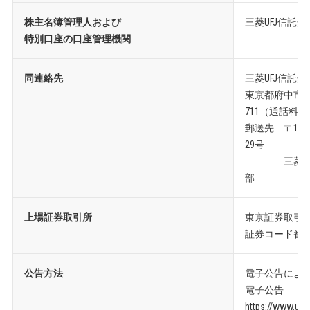
株主名簿管理人および
三菱UFJ信託
特別口座の口座管理機関
同連絡先
三菱UFJ信託
東京都府中市日鋼町
711（通話料
郵送先 〒137
29号
三菱UFJ
部
上場証券取引所
東京証券取引
証券コード番号 
公告方法
電子公告によ
電子公告
https://www.uni