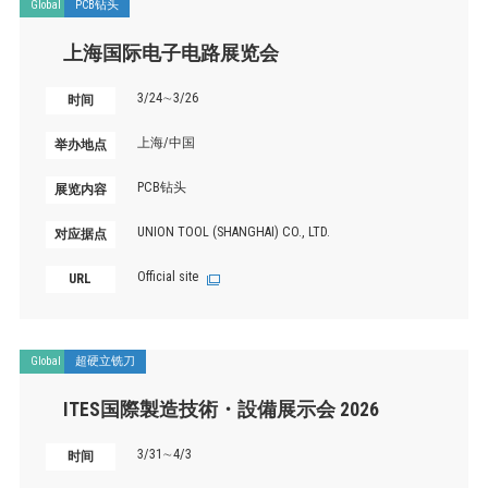
Global
PCB钻头
上海国际电子电路展览会
3/24∼3/26
时间
上海/中国
举办地点
PCB钻头
展览内容
UNION TOOL (SHANGHAI) CO., LTD.
对应据点
Official site
URL
Global
超硬立铣刀
ITES国際製造技術・設備展示会 2026
3/31∼4/3
时间