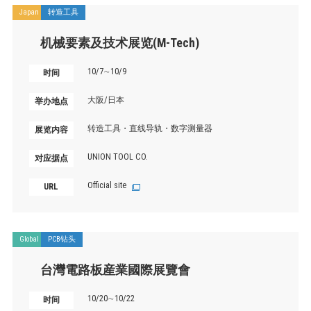
Japan
转造工具
机械要素及技术展览(M-Tech)
10/7∼10/9
时间
大阪/日本
举办地点
转造工具・直线导轨・数字测量器
展览内容
UNION TOOL CO.
对应据点
Official site
URL
Global
PCB钻头
台灣電路板産業國際展覽會
10/20∼10/22
时间