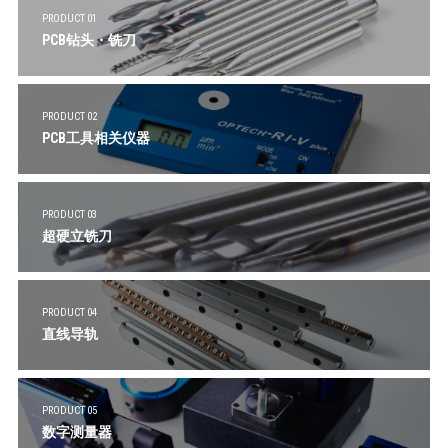
PRODUCT 01
PCB钻头・铣刀
PRODUCT 02
PCB工具相关仪器
PRODUCT 03
超硬立铣刀
PRODUCT 04
直线导轨
PRODUCT 05
数字测量器